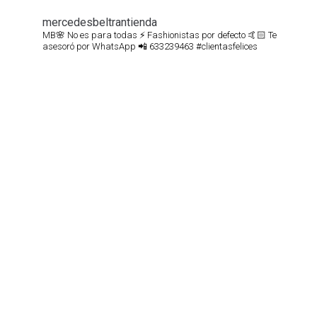
mercedesbeltrantienda
MB🌸 No es para todas ⚡️
Fashionistas por defecto 🤙🏻
Te
asesoró por WhatsApp 📲 633239463
#clientasfelices